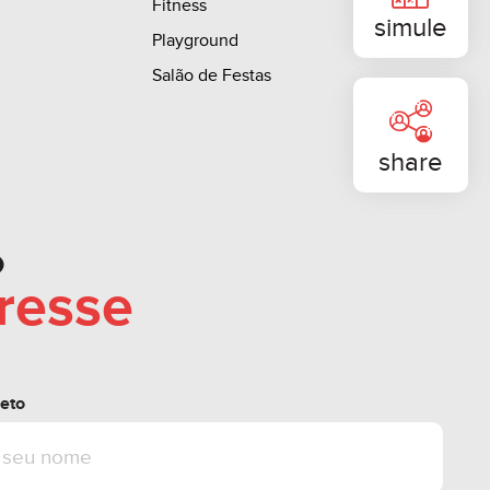
Fitness
ações entre em contato conosco.
simule
Playground
Salão de Festas
teração sem aviso prévio.
share
o
eresse
eto