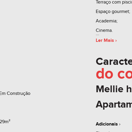
Terraço com pisci
Espaço gourmet;
Academia;
Cinema.
Ler Mais ›
Apartamento 1004
Caracte
suíte, 02 banheiro
do
c
de serviço.
Mellie h
Todos os boxes:
Em Construção
Área Primitiva: 13
Aparta
Área total: 16.07
A partir de: R$ 7
,29m²
Adicionais
›