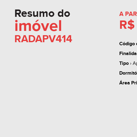
Resumo do
A PAR
imóvel
R$
RADAPV414
Código 
Finalid
Tipo
› A
Dormitó
Área Pr