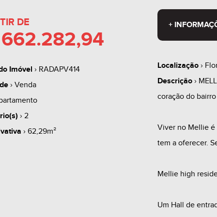
TIR DE
+ INFORMAÇ
 662.282,94
Localização
› Flo
do Imóvel
› RADAPV414
Descrição
› MELL
ade
› Venda
coração do bairro
partamento
rio(s)
› 2
Viver no Mellie é
ivativa
› 62,29m²
tem a oferecer. S
Mellie high resid
Um Hall de entra