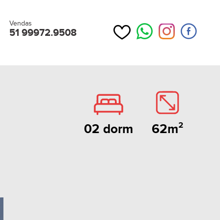
Vendas
51 99972.9508
62m²
02 dorm