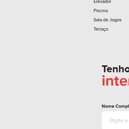
Elevador
Para mais inform
Piscina
Sala de Jogos
Valor sujeito a al
Terraço
Tenh
int
Nome Compl