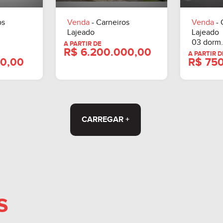
A PARTIR DE
.000,00
R$ 435.000,00
os
Venda
- Carneiros
Venda
- 
Lajeado
Lajeado
03 dorm.
CARREGAR +
s
A PARTIR DE
R$ 6.200.000,00
00.000,00