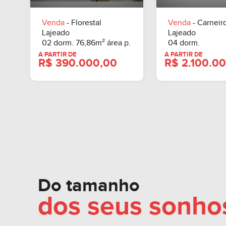
R$ 1.749.000,00
A PARTIR DE
R$ 135
Venda
- Florestal
Venda
- Carneir
Lajeado
Lajeado
02 dorm. 76,86m² área p.
04 dorm.
Do tamanho
dos seus
sonho
A PARTIR DE
A PARTIR DE
R$ 390.000,00
R$ 2.1