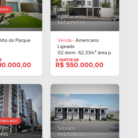
IADO
A PARTIR DE
Apartamento
R$ 731.400,00
A PARTIR DE
465
RADAPV523
R$ 858.600,
Alto do Parque
Venda
- Americano
Lajeado
02 dorm. 62,33m² área p.
OBILIADO
ento
Sobrado
495
RADSOB303