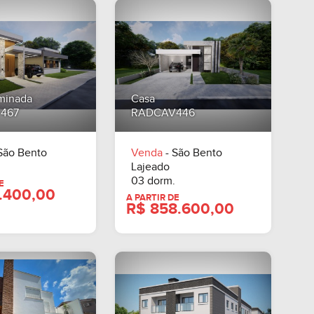
minada
Casa
467
RADCAV446
São Bento
Venda
- São Bento
Lajeado
03 dorm.