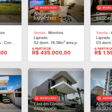
MOBILIADO
MOBIL
Apartamento
Casa
.000,00
A PARTIR DE
RADAPV483
RADCAV
R$ 890.400,00
tos
Venda
- Moinhos
Venda
- 
Lajeado
Lajeado
 - Con...
02 dorm. 74,38m² área p.
03 dorm.
MOBILIADO
SEMIM
Casa em Condomínio
Apartam
RADCAV456
RADAPV