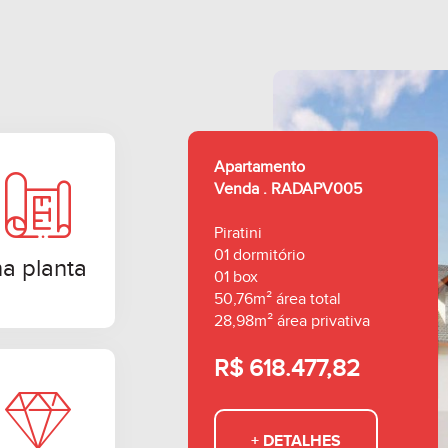
Apartamento
Venda . RADAPV005
Piratini
01 dormitório
na planta
01 box
50,76m² área total
28,98m² área privativa
R$ 618.477,82
+ DETALHES