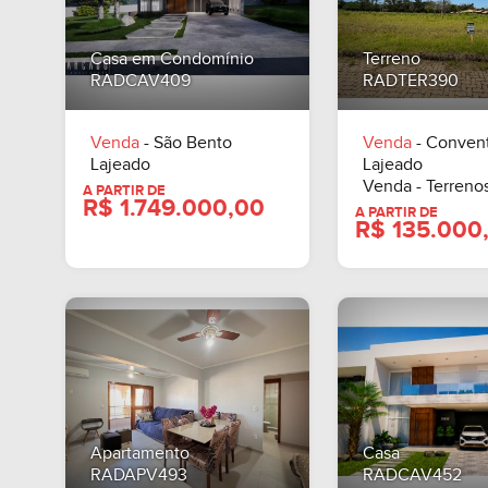
A PARTIR DE
A PARTIR DE
Casa em Condomínio
Terreno
R$ 400.000,00
R$ 350
RADCAV409
RADTER390
Venda
- São Bento
Venda
- Conven
Lajeado
Lajeado
Venda - Terrenos
Apartamento
Casa
RADAPV493
RADCAV452
A PARTIR DE