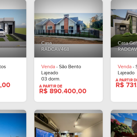
Casa
Casa Ge
RADCAV468
RADCAV
tos
Venda
- São Bento
Venda
- 
Lajeado
Lajeado
03 dorm.