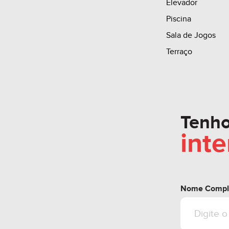
Elevador
Para mais inform
Piscina
Sala de Jogos
Valor sujeito a al
Terraço
Tenh
int
Nome Compl