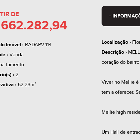
TIR DE
+ INFORMAÇ
 662.282,94
Localização
› Flo
do Imóvel
› RADAPV414
Descrição
› MELL
ade
› Venda
coração do bairro
partamento
rio(s)
› 2
Viver no Mellie é
ivativa
› 62,29m²
tem a oferecer. S
Mellie high resid
Um Hall de entra