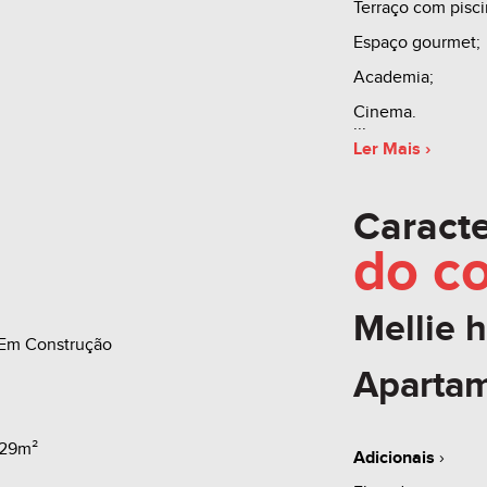
Terraço com pisci
Espaço gourmet;
Academia;
Cinema.
Ler Mais ›
Apartamento 1004
Caracte
suíte, 02 banheiro
do
c
de serviço.
Mellie h
Todos os boxes:
Em Construção
Área Primitiva: 13
Aparta
Área total: 16.07
A partir de: R$ 7
,29m²
Adicionais
›