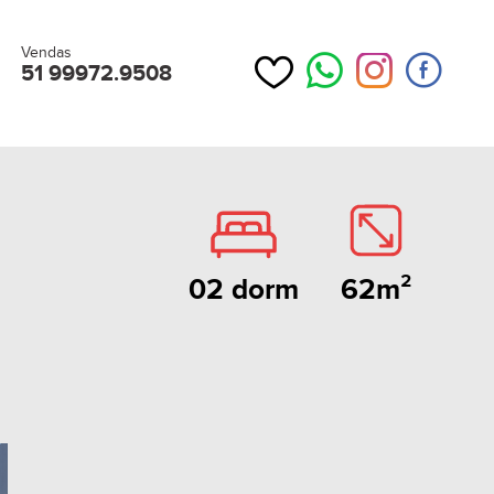
Vendas
51 99972.9508
62m²
02 dorm