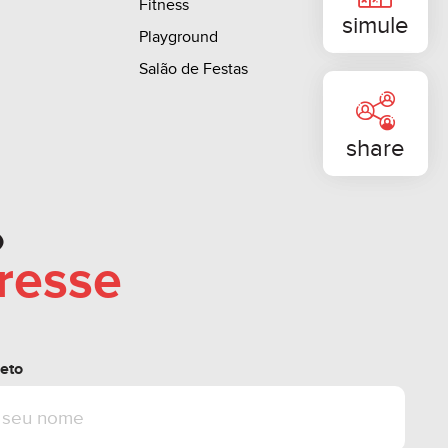
Fitness
ações entre em contato conosco.
simule
Playground
Salão de Festas
teração sem aviso prévio.
share
o
eresse
eto