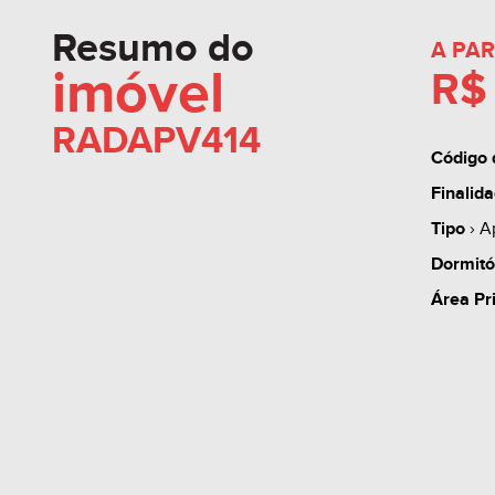
Resumo do
A PAR
imóvel
R$
RADAPV414
Código 
Finalid
Tipo
› A
Dormitó
Área Pr